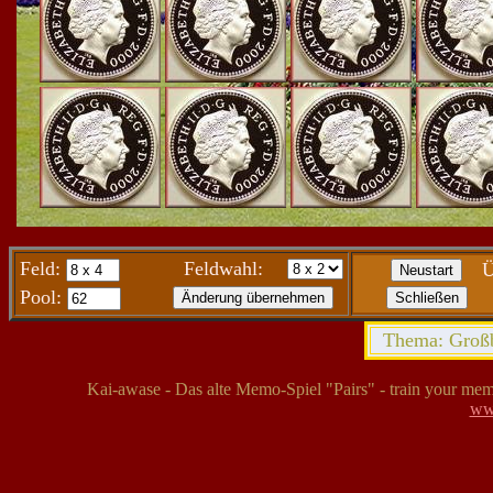
Feld:
Feldwahl:
Ü
Pool:
Thema: Großb
Kai-awase - Das alte Memo-Spiel "Pairs" - train your mem
ww