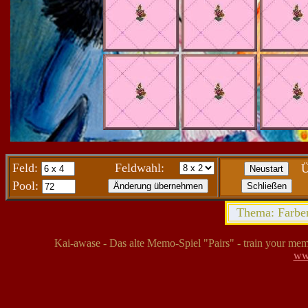
Feld:
Feldwahl:
Ü
Pool:
Thema: Farben
Kai-awase - Das alte Memo-Spiel "Pairs" - train your mem
ww