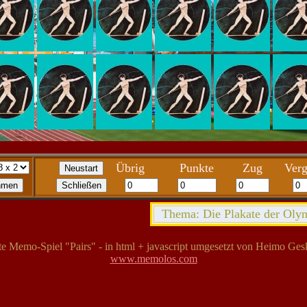
Übrig
Punkte
Zug
Verg
Thema: Die Plakate der Olym
te Memo-Spiel "Pairs" - in html + javascript umgesetzt von Heimo Gesk
www.memolos.com