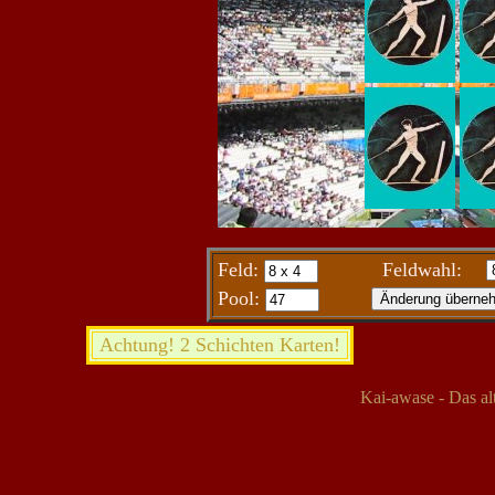
Feld:
Feldwahl:
Pool:
Achtung! 2 Schichten Karten!
Kai-awase - Das al