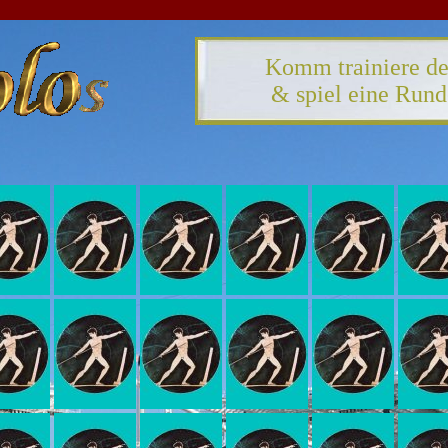
Komm trainiere de
& spiel eine Run