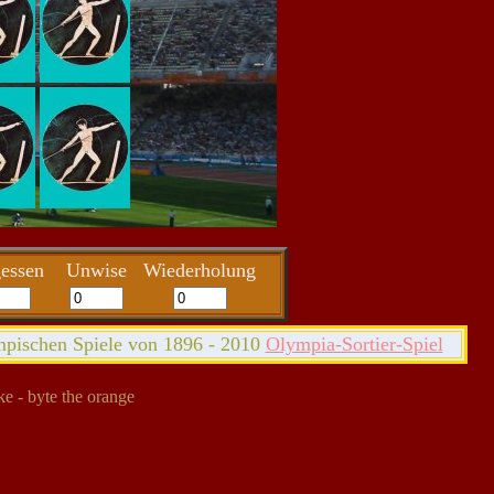
essen
Unwise
Wiederholung
pischen Spiele von 1896 - 2010
Olympia-Sortier-Spiel
e - byte the orange