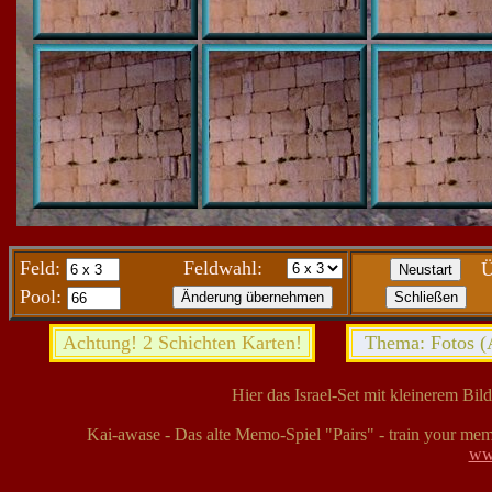
Feld:
Feldwahl:
Ü
Pool:
Achtung! 2 Schichten Karten!
Thema: Fotos (A
Hier das Israel-Set mit kleinerem Bil
Kai-awase - Das alte Memo-Spiel "Pairs" - train your mem
ww